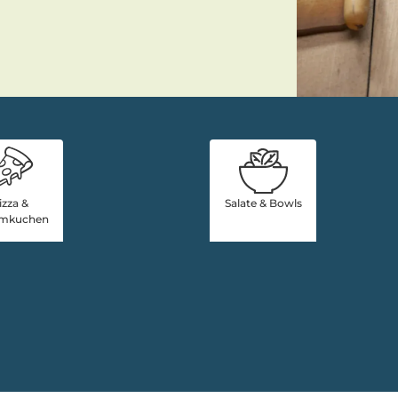
izza &
Salate & Bowls
mkuchen