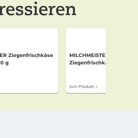
ressieren
R Ziegenfrischkäse
MILCHMEISTER
0 g
Ziegenfrischkäse Taler 29
zum Produkt