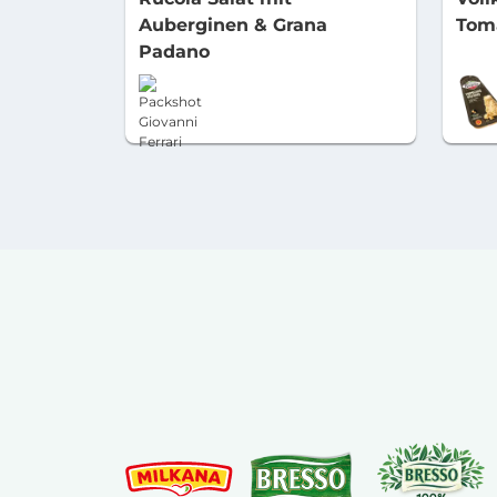
Auberginen & Grana
Tom
Padano