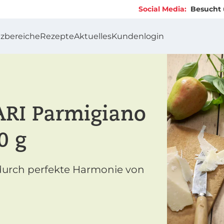
Social Media:
Besucht uns auc
tzbereiche
Rezepte
Aktuelles
Kundenlogin
RI Parmigiano
0 g
durch perfekte Harmonie von