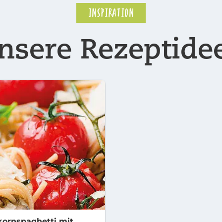
INSPIRATION
nsere Rezeptide
kornspaghetti mit