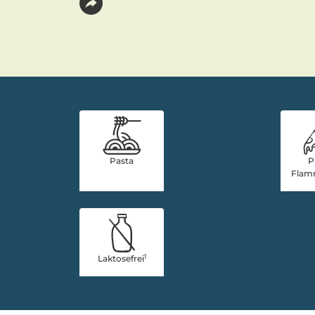
Pasta
P
Flam
1
Laktosefrei