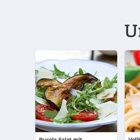
U
Rucola Salat mit
Voll