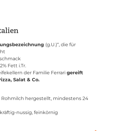
talien
prungsbezeichnung
(g.U.)“, die für
ht
schmack
% Fett i.Tr.
ifekellern der Familie Ferrari
gereift
izza, Salat & Co.
t Rohmilch hergestellt, mindestens 24
räftig-nussig, feinkörnig