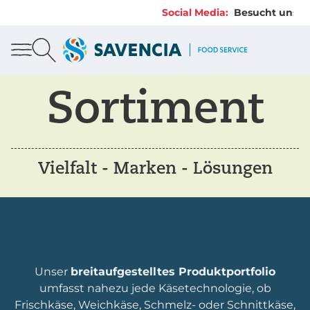
Social Media:
Besucht uns au
Sortiment
Vielfalt - Marken - Lösungen
Unser
breitaufgestelltes Produktportfolio
umfasst nahezu jede Käsetechnologie, ob
Frischkäse, Weichkäse, Schmelz- oder Schnittkäse,