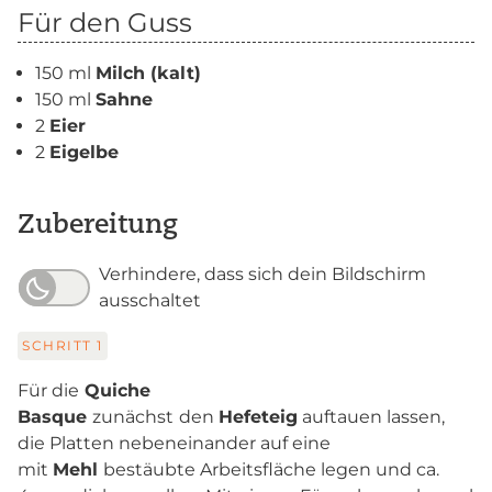
Für den Guss
150 ml
Milch (kalt)
150 ml
Sahne
2
Eier
2
Eigelbe
Zubereitung
Verhindere, dass sich dein Bildschirm
ausschaltet
SCHRITT
1
Für die
Quiche
Basque
zunächst
den
Hefeteig
auftauen lassen,
die Platten nebeneinander auf eine
mit
Mehl
bestäubte Arbeitsfläche legen und ca.