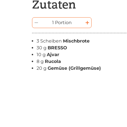
Zutaten
1 Portion
3 Scheiben
Mischbrote
30 g
BRESSO
10 g
Ajvar
8 g
Rucola
20 g
Gemüse (Grillgemüse)