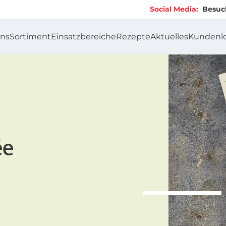
Social Media:
Besucht un
uns
Sortiment
Einsatzbereiche
Rezepte
Aktuelles
Kundenl
ée