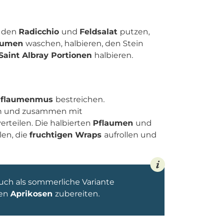
s
den
Radicchio
und
Feldsalat
putzen,
aumen
waschen, halbieren, den Stein
Saint Albray Portionen
halbieren.
Pflaumenmus
bestreichen.
en und zusammen mit
erteilen. Die halbierten
Pflaumen
und
len, die
fruchtigen Wraps
aufrollen und
uch als sommerliche Variante
hen
Aprikosen
zubereiten.