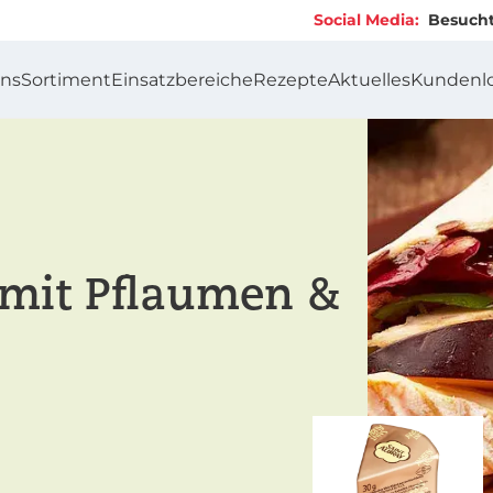
Social Media:
Besucht uns
uns
Sortiment
Einsatzbereiche
Rezepte
Aktuelles
Kundenl
 mit Pflaumen &