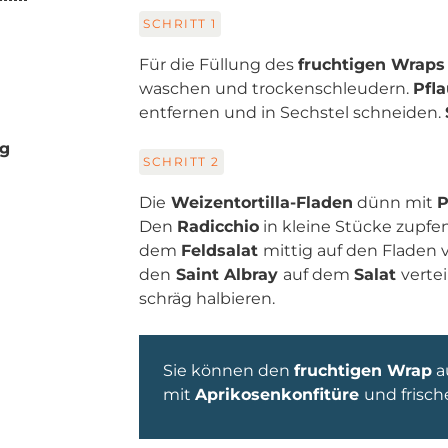
SCHRITT
1
Für die Füllung des
fruchtigen Wrap
waschen und trockenschleudern.
Pfl
entfernen und in Sechstel schneiden.
ig
SCHRITT
2
Die
Weizentortilla-Fladen
dünn mit
Den
Radicchio
in kleine Stücke zupf
dem
Feldsalat
mittig auf den Fladen v
den
Saint Albray
auf dem
Salat
vertei
schräg halbieren.
Sie können den
fruchtigen Wrap
a
mit
Aprikosenkonfitüre
und frisc