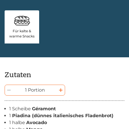
Für kalte &
warme Snacks
Zutaten
1 Portion
1 Scheibe
Géramont
1
Piadina (dünnes italienisches Fladenbrot)
1 halbe
Avocado